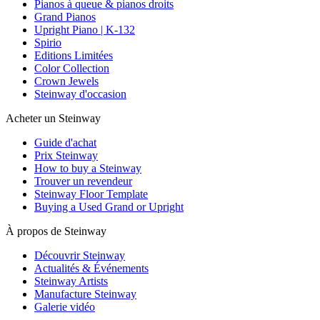
Pianos à queue & pianos droits
Grand Pianos
Upright Piano | K-132
Spirio
Editions Limitées
Color Collection
Crown Jewels
Steinway d'occasion
Acheter un Steinway
Guide d'achat
Prix Steinway
How to buy a Steinway
Trouver un revendeur
Steinway Floor Template
Buying a Used Grand or Upright
À propos de Steinway
Découvrir Steinway
Actualités & Événements
Steinway Artists
Manufacture Steinway
Galerie vidéo