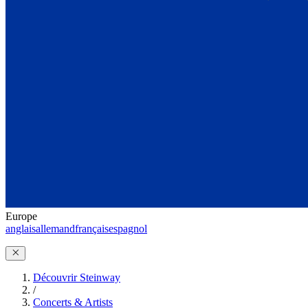
Europe
anglais
allemand
français
espagnol
Découvrir Steinway
/
Concerts & Artists