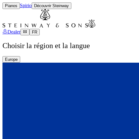
Spirio
Pianos
Découvrir Steinway
Dealer
FR
Choisir la région et la langue
Europe