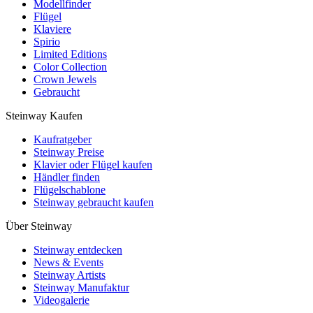
Modellfinder
Flügel
Klaviere
Spirio
Limited Editions
Color Collection
Crown Jewels
Gebraucht
Steinway Kaufen
Kaufratgeber
Steinway Preise
Klavier oder Flügel kaufen
Händler finden
Flügelschablone
Steinway gebraucht kaufen
Über Steinway
Steinway entdecken
News & Events
Steinway Artists
Steinway Manufaktur
Videogalerie