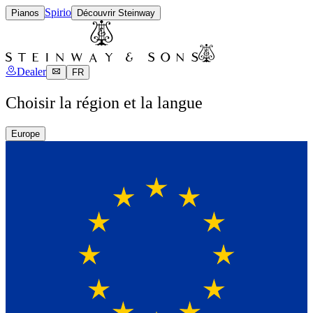
Spirio
Pianos
Découvrir Steinway
Dealer
FR
Choisir la région et la langue
Europe