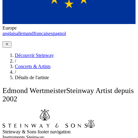
Europe
anglais
allemand
français
espagnol
Découvrir Steinway
/
Concerts & Artists
/
Détails de l'artiste
Edmond Wertmeister
Steinway Artist depuis
2002
Steinway & Sons footer navigation
Instruments Steinway