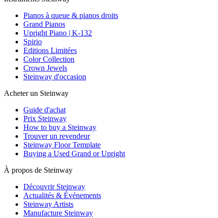
Pianos à queue & pianos droits
Grand Pianos
Upright Piano | K-132
Spirio
Editions Limitées
Color Collection
Crown Jewels
Steinway d'occasion
Acheter un Steinway
Guide d'achat
Prix Steinway
How to buy a Steinway
Trouver un revendeur
Steinway Floor Template
Buying a Used Grand or Upright
À propos de Steinway
Découvrir Steinway
Actualités & Événements
Steinway Artists
Manufacture Steinway