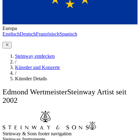
Europa
Englisch
Deutsch
Französisch
Spanisch
Steinway entdecken
/
Künstler und Konzerte
/
Künstler Details
Edmond Wertmeister
Steinway Artist seit
2002
Steinway & Sons footer navigation
Steinway Instrumente