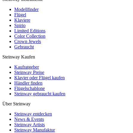
Modellfinder
Flügel
Klaviere
Spirio
Limited Editions
Color Collection
Crown Jewels
Gebraucht
Steinway Kaufen
Kaufratgeber
Steinway Preise
Klavier oder Flügel kaufen
Händler finden
Flügelschablone
Steinway gebraucht kaufen
Über Steinway
Steinway entdecken
News & Events
Steinway Artists
Steinway Manufaktur