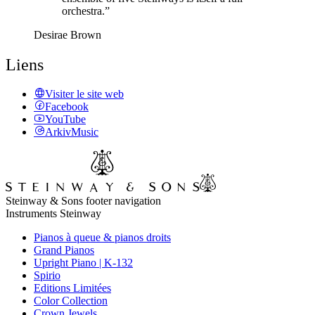
orchestra.”
Desirae Brown
Liens
Visiter le site web
Facebook
YouTube
ArkivMusic
Steinway & Sons footer navigation
Instruments Steinway
Pianos à queue & pianos droits
Grand Pianos
Upright Piano | K-132
Spirio
Editions Limitées
Color Collection
Crown Jewels