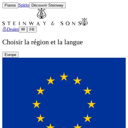
Spirio
Pianos
Découvrir Steinway
Dealer
FR
Choisir la région et la langue
Europe