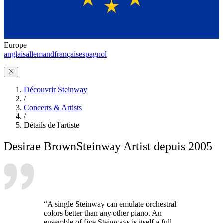
Europe
anglais
allemand
français
espagnol
Découvrir Steinway
/
Concerts & Artists
/
Détails de l'artiste
Desirae Brown
Steinway Artist depuis 2005
“A single Steinway can emulate orchestral
colors better than any other piano. An
ensemble of five Steinways is itself a full