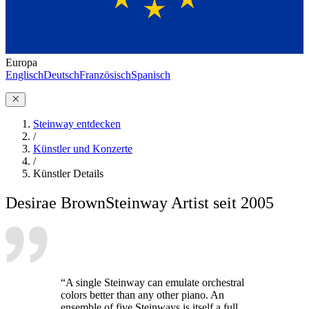
Europa
Englisch
Deutsch
Französisch
Spanisch
Steinway entdecken
/
Künstler und Konzerte
/
Künstler Details
Desirae Brown
Steinway Artist seit 2005
“A single Steinway can emulate orchestral
colors better than any other piano. An
ensemble of five Steinways is itself a full