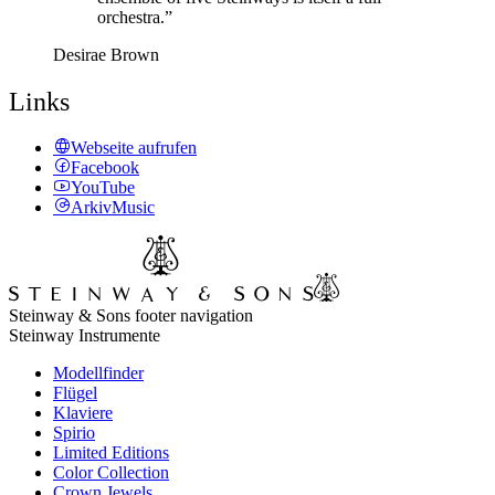
orchestra.”
Desirae Brown
Links
Webseite aufrufen
Facebook
YouTube
ArkivMusic
Steinway & Sons footer navigation
Steinway Instrumente
Modellfinder
Flügel
Klaviere
Spirio
Limited Editions
Color Collection
Crown Jewels