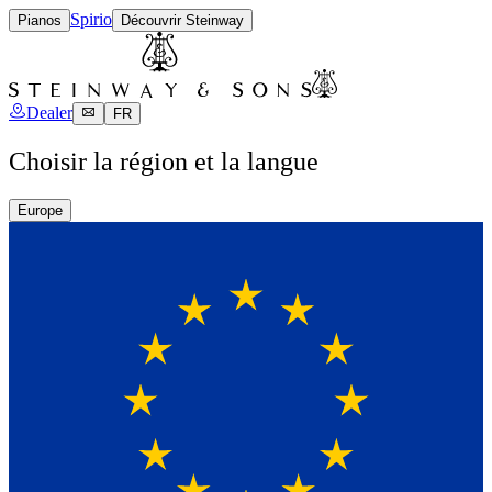
Spirio
Pianos
Découvrir Steinway
Dealer
FR
Choisir la région et la langue
Europe