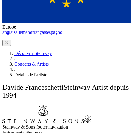
Europe
anglais
allemand
français
espagnol
Découvrir Steinway
/
Concerts & Artists
/
Détails de l'artiste
Davide Franceschetti
Steinway Artist depuis
1994
Steinway & Sons footer navigation
Instruments Steinway