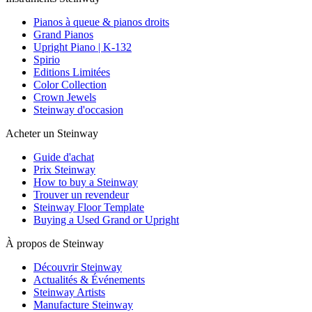
Pianos à queue & pianos droits
Grand Pianos
Upright Piano | K-132
Spirio
Editions Limitées
Color Collection
Crown Jewels
Steinway d'occasion
Acheter un Steinway
Guide d'achat
Prix Steinway
How to buy a Steinway
Trouver un revendeur
Steinway Floor Template
Buying a Used Grand or Upright
À propos de Steinway
Découvrir Steinway
Actualités & Événements
Steinway Artists
Manufacture Steinway