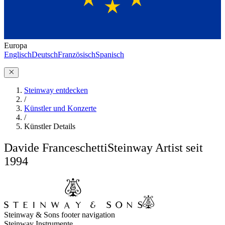
Europa
Englisch
Deutsch
Französisch
Spanisch
Steinway entdecken
/
Künstler und Konzerte
/
Künstler Details
Davide Franceschetti
Steinway Artist seit
1994
Steinway & Sons footer navigation
Steinway Instrumente