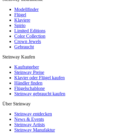
Modellfinder
Flügel
Klaviere
Spirio
Limited Editions
Color Collection
Crown Jewels
Gebraucht
Steinway Kaufen
Kaufratgeber
Steinway Preise
Klavier oder Flügel kaufen
Händler finden
Flügelschablone
Steinway gebraucht kaufen
Über Steinway
Steinway entdecken
News & Events
Steinway Artists
Steinway Manufaktur