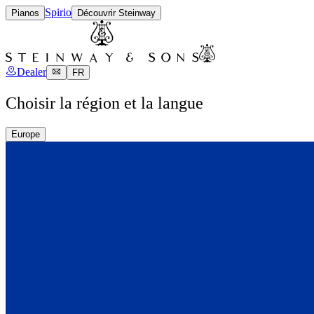
Spirio
Pianos
Découvrir Steinway
Dealer
FR
Choisir la région et la langue
Europe