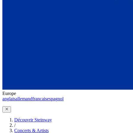
Europe
anglais
allemand
français
espagnol
Découvrir Steinway
/
Concerts & Artists