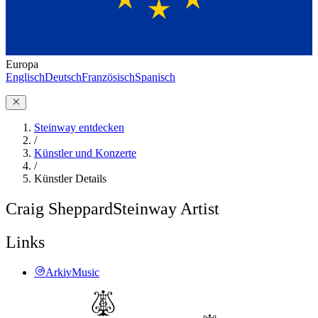
Europa
Englisch
Deutsch
Französisch
Spanisch
Steinway entdecken
/
Künstler und Konzerte
/
Künstler Details
Craig Sheppard
Steinway Artist
Links
ArkivMusic