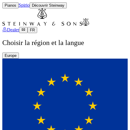
Spirio
Pianos
Découvrir Steinway
Dealer
FR
Choisir la région et la langue
Europe