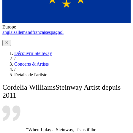
Europe
anglais
allemand
français
espagnol
Découvrir Steinway
/
Concerts & Artists
/
Détails de l'artiste
Cordelia Williams
Steinway Artist depuis
2011
“When I play a Steinway, it's as if the