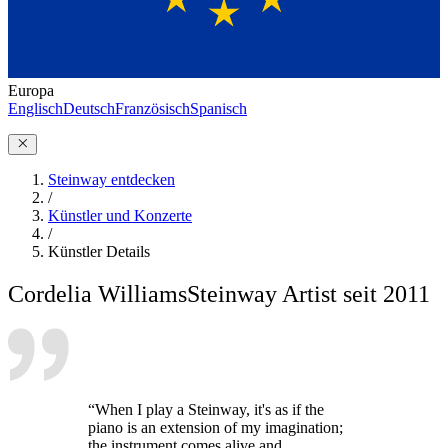
Europa
Englisch
Deutsch
Französisch
Spanisch
Steinway entdecken
/
Künstler und Konzerte
/
Künstler Details
Cordelia Williams
Steinway Artist seit 2011
“When I play a Steinway, it's as if the
piano is an extension of my imagination;
the instrument comes alive and