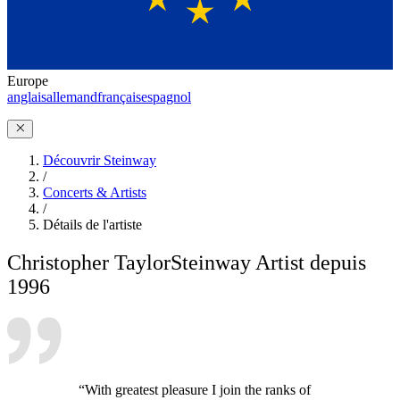
Europe
anglais
allemand
français
espagnol
Découvrir Steinway
/
Concerts & Artists
/
Détails de l'artiste
Christopher Taylor
Steinway Artist depuis
1996
“With greatest pleasure I join the ranks of