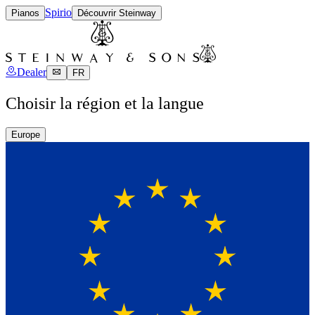
Spirio
Pianos
Découvrir Steinway
Dealer
FR
Choisir la région et la langue
Europe