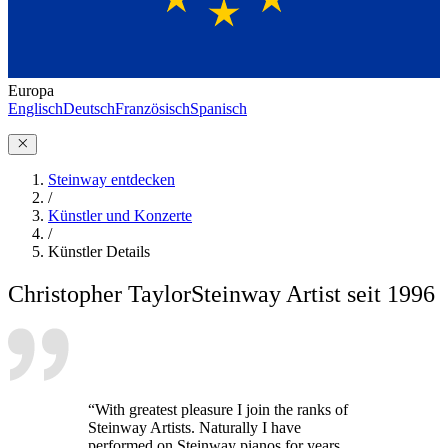
Europa
Englisch
Deutsch
Französisch
Spanisch
Steinway entdecken
/
Künstler und Konzerte
/
Künstler Details
Christopher Taylor
Steinway Artist seit 1996
“With greatest pleasure I join the ranks of
Steinway Artists. Naturally I have
performed on Steinway pianos for years,