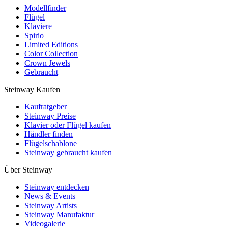
Modellfinder
Flügel
Klaviere
Spirio
Limited Editions
Color Collection
Crown Jewels
Gebraucht
Steinway Kaufen
Kaufratgeber
Steinway Preise
Klavier oder Flügel kaufen
Händler finden
Flügelschablone
Steinway gebraucht kaufen
Über Steinway
Steinway entdecken
News & Events
Steinway Artists
Steinway Manufaktur
Videogalerie