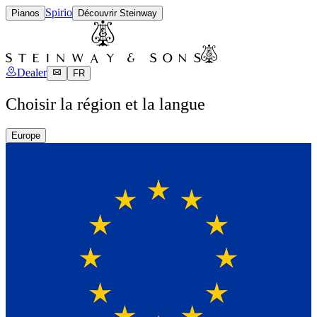
Spirio
Pianos
Découvrir Steinway
Dealer
FR
Choisir la région et la langue
Europe