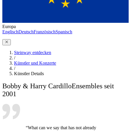
Europa
Englisch
Deutsch
Französisch
Spanisch
Steinway entdecken
/
Künstler und Konzerte
/
Künstler Details
Bobby & Harry Cardillo
Ensembles seit
2001
“What can we say that has not already