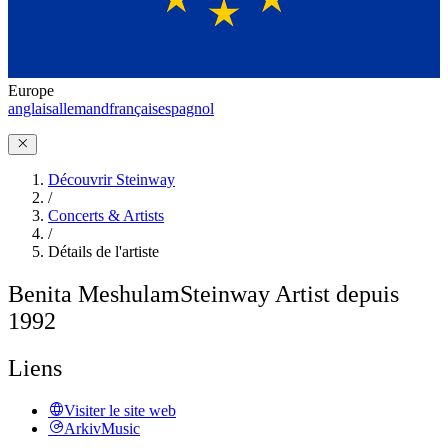
Europe
anglais
allemand
français
espagnol
Découvrir Steinway
/
Concerts & Artists
/
Détails de l'artiste
Benita Meshulam
Steinway Artist depuis
1992
Liens
Visiter le site web
ArkivMusic