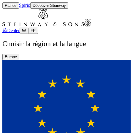
Spirio
Pianos
Découvrir Steinway
Dealer
FR
Choisir la région et la langue
Europe