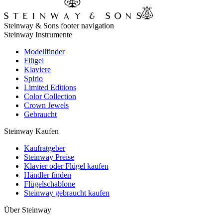
Steinway & Sons footer navigation
Steinway Instrumente
Modellfinder
Flügel
Klaviere
Spirio
Limited Editions
Color Collection
Crown Jewels
Gebraucht
Steinway Kaufen
Kaufratgeber
Steinway Preise
Klavier oder Flügel kaufen
Händler finden
Flügelschablone
Steinway gebraucht kaufen
Über Steinway