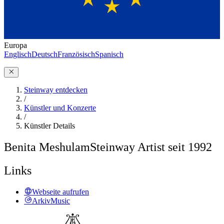
Europa
Englisch
Deutsch
Französisch
Spanisch
Steinway entdecken
/
Künstler und Konzerte
/
Künstler Details
Benita Meshulam
Steinway Artist seit 1992
Links
Webseite aufrufen
ArkivMusic