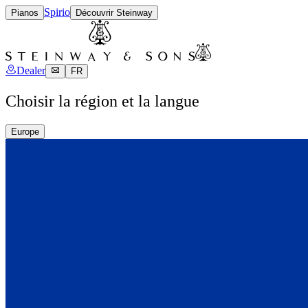
Spirio
Pianos
Découvrir Steinway
Dealer
FR
Choisir la région et la langue
Europe