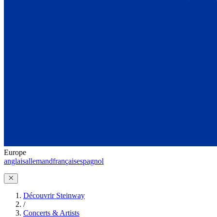
Europe
anglais
allemand
français
espagnol
Découvrir Steinway
/
Concerts & Artists