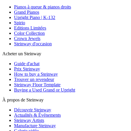
Pianos à queue & pianos droits
Grand Pianos
Upright Piano | K-132
Spirio
Editions Limitées
Color Collection
Crown Jewels
Steinway d'occasion
Acheter un Steinway
Guide d'achat
Prix Steinway
How to buy a Steinway
Trouver un revendeur
Steinway Floor Template
Buying a Used Grand or Upright
À propos de Steinway
Découvrir Steinway
Actualités & Événements
Steinway Artists
Manufacture Steinway
Galerie vidéo