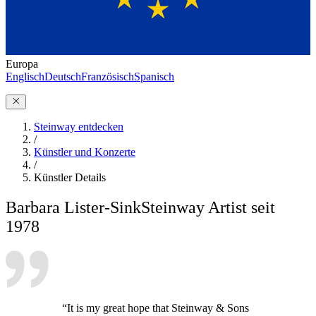
Europa
Englisch
Deutsch
Französisch
Spanisch
Steinway entdecken
/
Künstler und Konzerte
/
Künstler Details
Barbara Lister-Sink
Steinway Artist seit
1978
“It is my great hope that Steinway & Sons