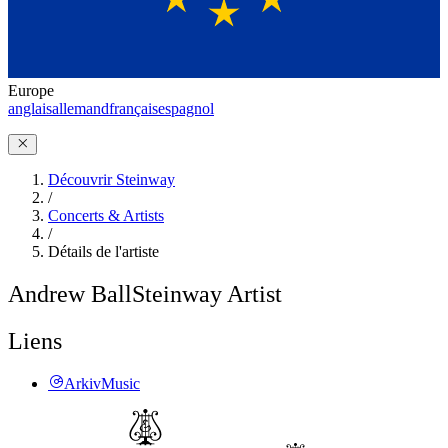
Europe
anglais
allemand
français
espagnol
Découvrir Steinway
/
Concerts & Artists
/
Détails de l'artiste
Andrew Ball
Steinway Artist
Liens
ArkivMusic