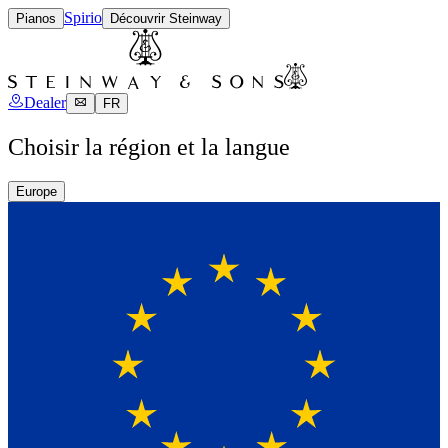
Spirio
Pianos
Découvrir Steinway
Dealer
FR
Choisir la région et la langue
Europe