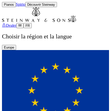
Spirio
Pianos
Découvrir Steinway
Dealer
FR
Choisir la région et la langue
Europe