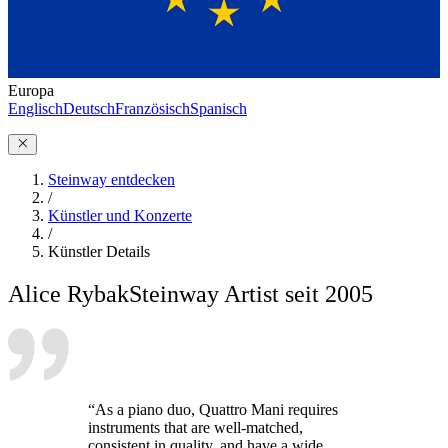
Europa
Englisch
Deutsch
Französisch
Spanisch
Steinway entdecken
/
Künstler und Konzerte
/
Künstler Details
Alice Rybak
Steinway Artist seit 2005
“As a piano duo, Quattro Mani requires
instruments that are well-matched,
consistent in quality, and have a wide