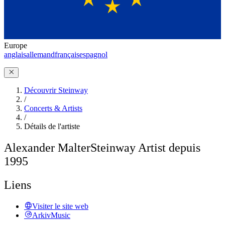
Europe
anglais
allemand
français
espagnol
Découvrir Steinway
/
Concerts & Artists
/
Détails de l'artiste
Alexander Malter
Steinway Artist depuis
1995
Liens
Visiter le site web
ArkivMusic