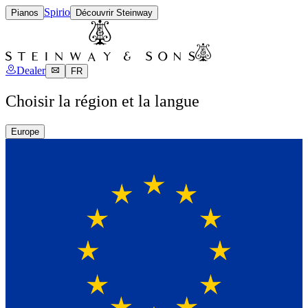
Spirio
Pianos
Découvrir Steinway
Dealer
FR
Choisir la région et la langue
Europe