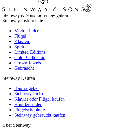
Steinway & Sons footer navigation
Steinway Instrumente
Modellfinder
Flügel
Klaviere
Spirio
Limited Editions
Color Collection
Crown Jewels
Gebraucht
Steinway Kaufen
Kaufratgeber
Steinway Preise
Klavier oder Flügel kaufen
Händler finden
Flügelschablone
Steinway gebraucht kaufen
Über Steinway