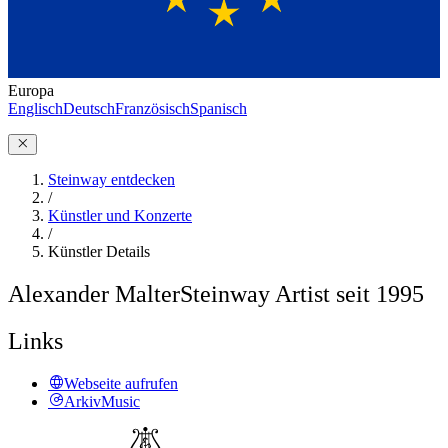
Europa
Englisch
Deutsch
Französisch
Spanisch
Steinway entdecken
/
Künstler und Konzerte
/
Künstler Details
Alexander Malter
Steinway Artist seit 1995
Links
Webseite aufrufen
ArkivMusic