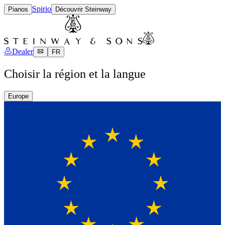
Spirio
Pianos
Découvrir Steinway
Dealer
FR
Choisir la région et la langue
Europe