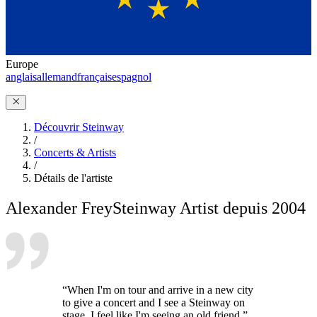
Europe
anglais
allemand
français
espagnol
Découvrir Steinway
/
Concerts & Artists
/
Détails de l'artiste
Alexander Frey
Steinway Artist depuis 2004
“When I'm on tour and arrive in a new city
to give a concert and I see a Steinway on
stage, I feel like I'm seeing an old friend.”