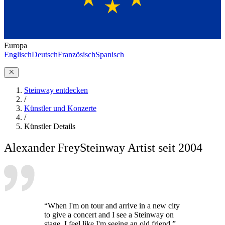
Europa
Englisch
Deutsch
Französisch
Spanisch
Steinway entdecken
/
Künstler und Konzerte
/
Künstler Details
Alexander Frey
Steinway Artist seit 2004
“When I'm on tour and arrive in a new city
to give a concert and I see a Steinway on
stage, I feel like I'm seeing an old friend.”