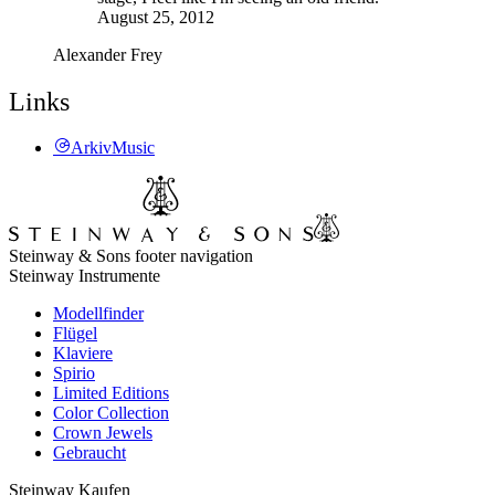
August 25, 2012
Alexander Frey
Links
ArkivMusic
Steinway & Sons footer navigation
Steinway Instrumente
Modellfinder
Flügel
Klaviere
Spirio
Limited Editions
Color Collection
Crown Jewels
Gebraucht
Steinway Kaufen