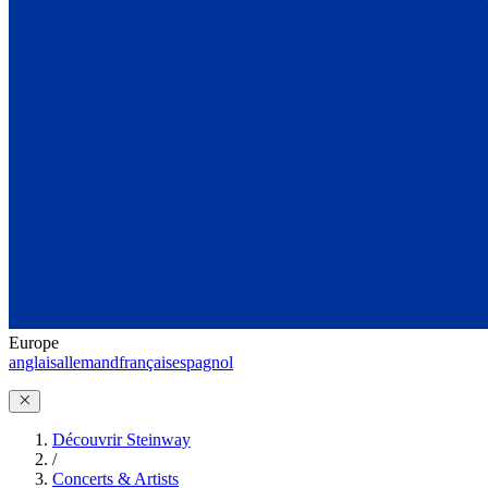
Europe
anglais
allemand
français
espagnol
Découvrir Steinway
/
Concerts & Artists