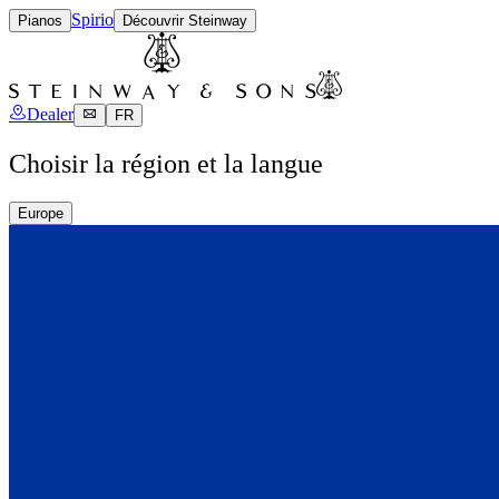
Spirio
Pianos
Découvrir Steinway
Dealer
FR
Choisir la région et la langue
Europe