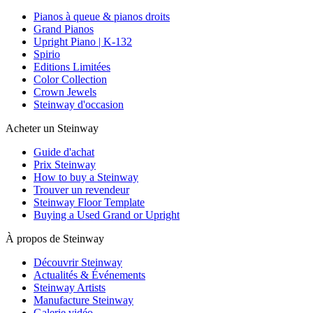
Pianos à queue & pianos droits
Grand Pianos
Upright Piano | K-132
Spirio
Editions Limitées
Color Collection
Crown Jewels
Steinway d'occasion
Acheter un Steinway
Guide d'achat
Prix Steinway
How to buy a Steinway
Trouver un revendeur
Steinway Floor Template
Buying a Used Grand or Upright
À propos de Steinway
Découvrir Steinway
Actualités & Événements
Steinway Artists
Manufacture Steinway
Galerie vidéo