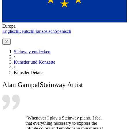
Europa
Englisch
Deutsch
Französisch
Spanisch
Steinway entdecken
/
Künstler und Konzerte
/
Künstler Details
Alan Gampel
Steinway Artist
“Whenever I play a Steinway piano, I feel
that everything necessary to express the
infinite colors and emotions in music are at