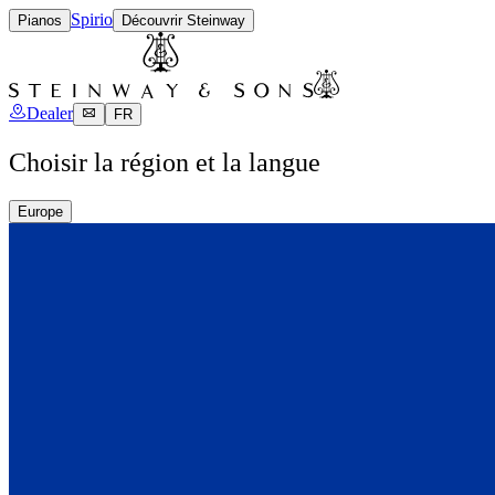
Spirio
Pianos
Découvrir Steinway
Dealer
FR
Choisir la région et la langue
Europe