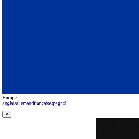
Europe
anglais
allemand
français
espagnol