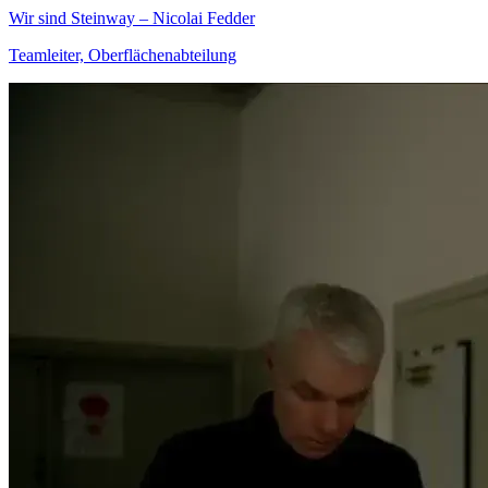
Wir sind Steinway – Nicolai Fedder
Teamleiter, Oberflächenabteilung