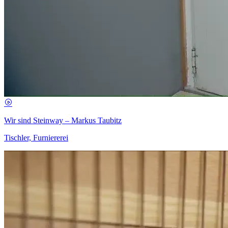
Wir sind Steinway – Markus Taubitz
Tischler, Furniererei