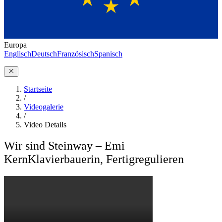
Europa
Englisch
Deutsch
Französisch
Spanisch
Startseite
/
Videogalerie
/
Video Details
Wir sind Steinway – Emi
Kern
Klavierbauerin, Fertigregulieren