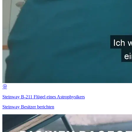
Steinway B-211 Flügel eines Astrophysikers
Steinway Besitzer berichten