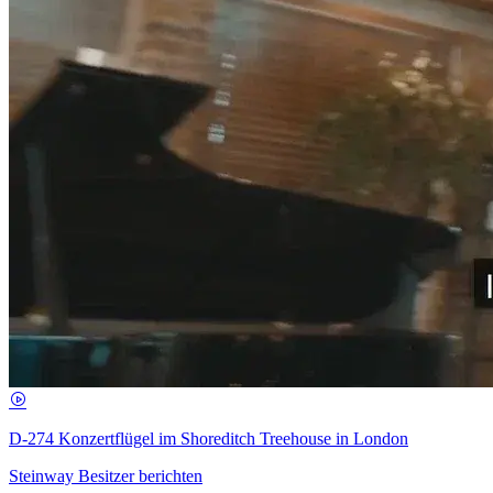
D-274 Konzertflügel im Shoreditch Treehouse in London
Steinway Besitzer berichten