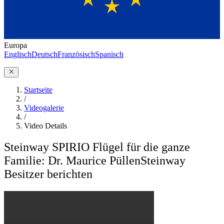
Europa
Englisch
Deutsch
Französisch
Spanisch
Startseite
/
Videogalerie
/
Video Details
Steinway SPIRIO Flügel für die ganze
Familie: Dr. Maurice Püllen
Steinway
Besitzer berichten