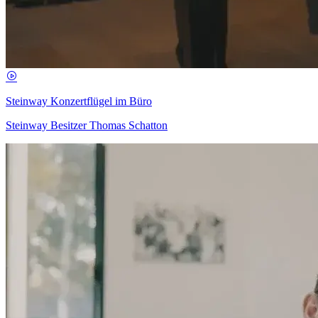
Steinway Konzertflügel im Büro
Steinway Besitzer Thomas Schatton