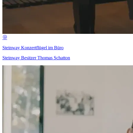
Steinway Konzertflügel im Büro
Steinway Besitzer Thomas Schatton