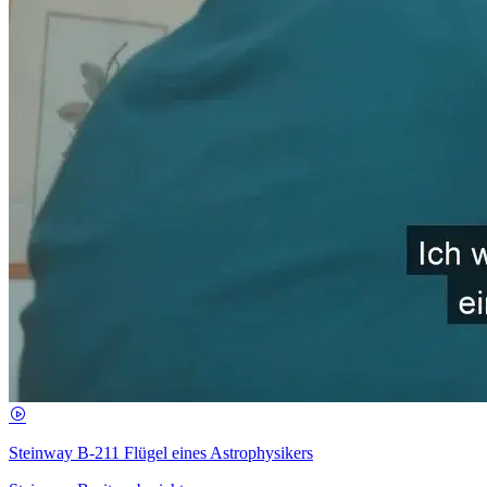
Steinway B-211 Flügel eines Astrophysikers