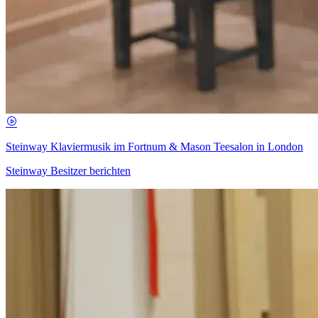
Steinway Klaviermusik im Fortnum & Mason Teesalon in London
Steinway Besitzer berichten