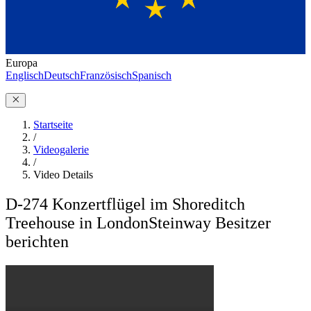
Europa
Englisch
Deutsch
Französisch
Spanisch
Startseite
/
Videogalerie
/
Video Details
D-274 Konzertflügel im Shoreditch
Treehouse in London
Steinway Besitzer
berichten