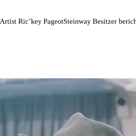
rtist Ric’key Pageot
Steinway Besitzer beric