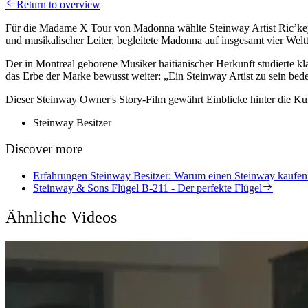
Return to overview
Für die Madame X Tour von Madonna wählte Steinway Artist Ric’key P
und musikalischer Leiter, begleitete Madonna auf insgesamt vier 
Der in Montreal geborene Musiker haitianischer Herkunft studierte kla
das Erbe der Marke bewusst weiter: „Ein Steinway Artist zu sein bede
Dieser Steinway Owner's Story-Film gewährt Einblicke hinter die Kuli
Steinway Besitzer
Discover more
Erfahrungen Steinway Besitzer: Warum einen Steinway kaufen
Steinway & Sons Flügel B-211 - Der perfekte Flügel
Ähnliche Videos