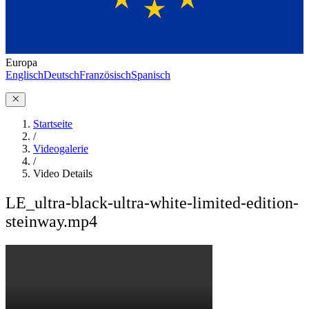
Europa
Englisch
Deutsch
Französisch
Spanisch
Startseite
/
Videogalerie
/
Video Details
LE_ultra-black-ultra-white-limited-edition-
steinway.mp4