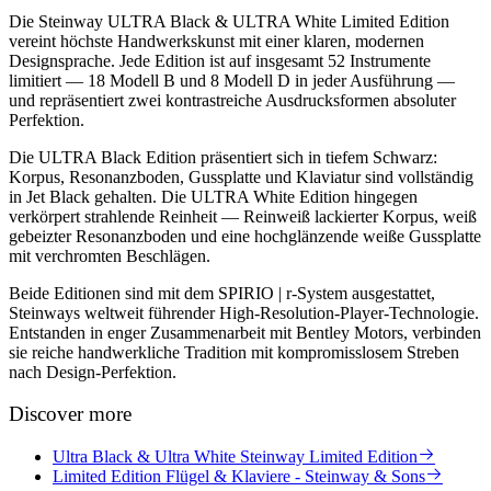
Die Steinway ULTRA Black & ULTRA White Limited Edition
vereint höchste Handwerkskunst mit einer klaren, modernen
Designsprache. Jede Edition ist auf insgesamt 52 Instrumente
limitiert — 18 Modell B und 8 Modell D in jeder Ausführung —
und repräsentiert zwei kontrastreiche Ausdrucksformen absoluter
Perfektion.
Die ULTRA Black Edition präsentiert sich in tiefem Schwarz:
Korpus, Resonanzboden, Gussplatte und Klaviatur sind vollständig
in Jet Black gehalten. Die ULTRA White Edition hingegen
verkörpert strahlende Reinheit — Reinweiß lackierter Korpus, weiß
gebeizter Resonanzboden und eine hochglänzende weiße Gussplatte
mit verchromten Beschlägen.
Beide Editionen sind mit dem SPIRIO | r-System ausgestattet,
Steinways weltweit führender High-Resolution-Player-Technologie.
Entstanden in enger Zusammenarbeit mit Bentley Motors, verbinden
sie reiche handwerkliche Tradition mit kompromisslosem Streben
nach Design-Perfektion.
Discover more
Ultra Black & Ultra White Steinway Limited Edition
Limited Edition Flügel & Klaviere - Steinway & Sons