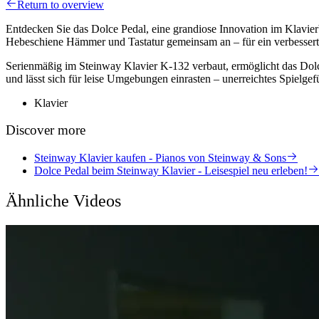
Return to overview
Entdecken Sie das Dolce Pedal, eine grandiose Innovation im Klavierb
Hebeschiene Hämmer und Tastatur gemeinsam an – für ein verbesserte
Serienmäßig im Steinway Klavier K-132 verbaut, ermöglicht das Dolce
und lässt sich für leise Umgebungen einrasten – unerreichtes Spielge
Klavier
Discover more
Steinway Klavier kaufen - Pianos von Steinway & Sons
Dolce Pedal beim Steinway Klavier - Leisespiel neu erleben!
Ähnliche Videos