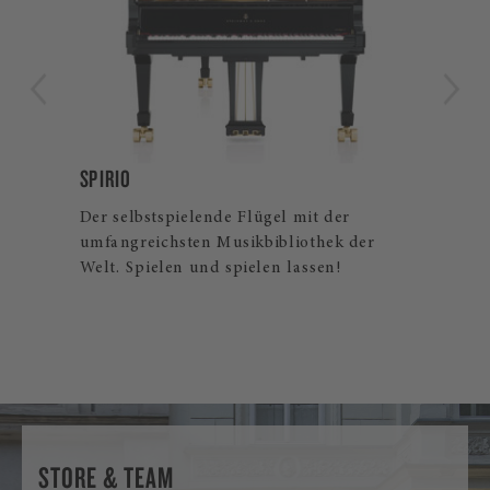
B-211
Der Steinway Flügelklassiker für Profis
und ambitionierte Hobbymusiker:innen.
Auch als Steinway Spirio | r und Spirio
Flügel erhältlich.
STORE & TEAM