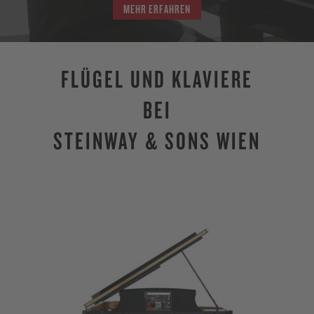
MEHR ERFAHREN
FLÜGEL UND KLAVIERE
BEI
STEINWAY & SONS WIEN
LIM
Str
Ste
zei
aus