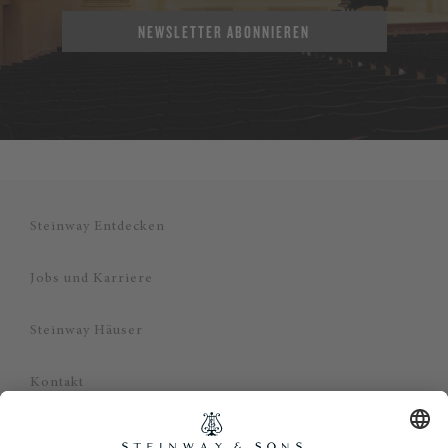
NEWSLETTER ABONNIEREN
Steinway Entdecken
Jobs und Karriere
Steinway Häuser
Kontakt
Datenschutz