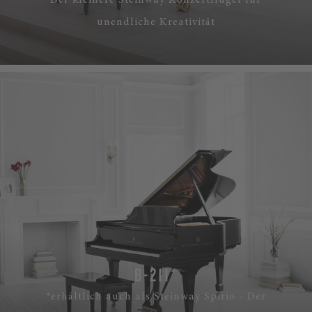
Der kleinere Steinway Konzertflügel für
unendliche Kreativität
B-211*
*erhältlich auch als Steinway Spirio - Der