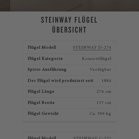
STEINWAY FLÜGEL
ÜBERSICHT
Flügel
Flügel
Spirio
Der Flügel
Fl
STEINWAY D-274
Modell
Kategorie
Ausführung
wird
Lä
produziert
Konzertflügel
seit
Verfügbar
1884
274 cm
157 cm
Ca. 500 kg
STEINWAY C-227