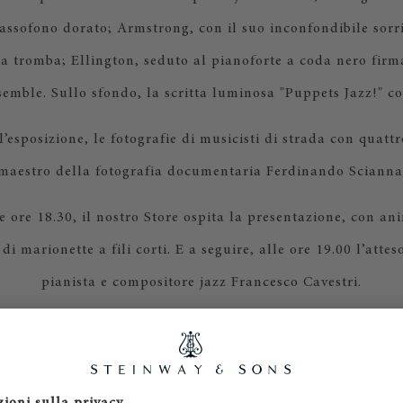
sassofono dorato; Armstrong, con il suo inconfondibile sorr
la tromba; Ellington, seduto al pianoforte a coda nero fir
semble. Sullo sfondo, la scritta luminosa "Puppets Jazz!" c
l’esposizione, le fotografie di musicisti di strada con quattr
maestro della fotografia documentaria Ferdinando Scianna
e ore 18.30, il nostro Store ospita la presentazione, con an
di marionette a fili corti. E a seguire, alle ore 19.00 l’atte
pianista e compositore jazz Francesco Cavestri.
ratuito e tutti i posti sono esauriti. Ci dispiace non poter ac
prenotazioni.