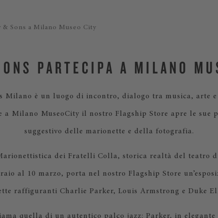
y & Sons a Milano Museo City
SONS PARTECIPA A MILANO MU
 Milano è un luogo di incontro, dialogo tra musica, arte e
e a Milano MuseoCity il nostro Flagship Store apre le sue 
suggestivo delle marionette e della fotografia.
ionettistica dei Fratelli Colla, storica realtà del teatro di
raio al 10 marzo, porta nel nostro Flagship Store un’esposi
tte raffiguranti Charlie Parker, Louis Armstrong e Duke El
iama quella di un autentico palco jazz: Parker, in elegante