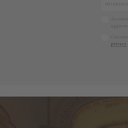
Acconse
aggiorna
Cliccand
privacy