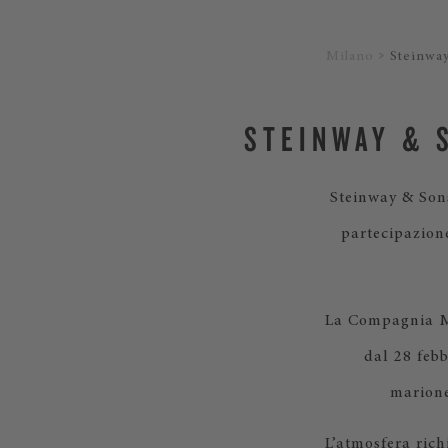
Milano
Steinwa
STEINWAY & 
Steinway & Sons
partecipazion
La Compagnia Mar
dal 28 febb
marione
L’atmosfera rich