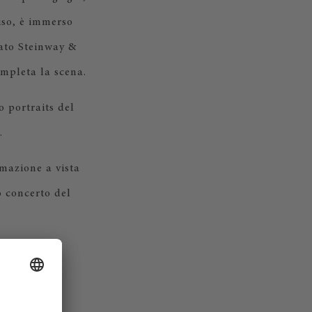
iso, è immerso
mato Steinway &
ompleta la scena.
o portraits del
.
imazione a vista
so concerto del
cettare altre