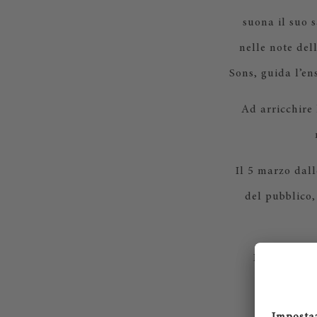
suona il suo 
nelle note del
Sons, guida l’en
Ad arricchire 
Il 5 marzo dall
del pubblico, 
L’evento è g