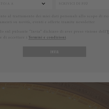
nto al trattamento dei miei dati personali allo scopo di ric
menti su novità, eventi e offerte tramite newsletter
o sul pulsante “Invia” dichiaro di aver preso visione dell’
e di accettare i
Termini e condizioni
.
INVIA