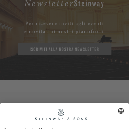
Steinway
Newsletter
Per ricevere inviti agli eventi
e novità sui nostri pianoforti:
ISCRIVITI ALLA NOSTRA NEWSLETTER
Contatti
Informativa privacy