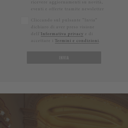
ricevere aggiornamenti su novità,
eventi e offerte tramite newsletter
Cliccando sul pulsante “Invia”
dichiaro di aver preso visione
dell’
Informativa privacy
e di
accettare i
Termini e condizioni
.
INVIA