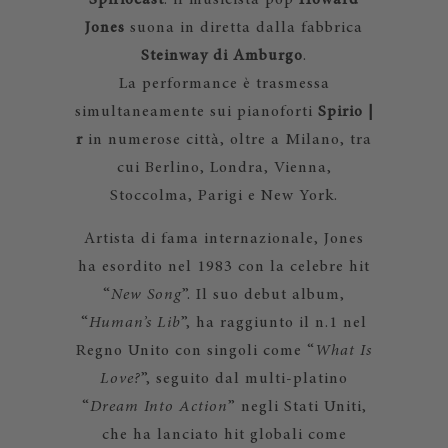
Spiriocast
: il musicista pop
Howard
Jones
suona in diretta dalla fabbrica
Steinway di Amburgo
.
La performance è trasmessa
simultaneamente sui pianoforti
Spirio |
r
in numerose città, oltre a Milano, tra
cui Berlino, Londra, Vienna,
Stoccolma, Parigi e New York.
Artista di fama internazionale, Jones
ha esordito nel 1983 con la celebre hit
“
New Song
”. Il suo debut album,
“
Human’s Lib
”, ha raggiunto il n.1 nel
Regno Unito con singoli come “
What Is
Love?
”, seguito dal multi-platino
“
Dream Into Action
” negli Stati Uniti,
che ha lanciato hit globali come