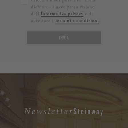
Cliccando sul pulsante “Invia”
dichiaro di aver preso visione
dell’
Informativa privacy
e di
accettare i
Termini e condizioni
.
INVIA
Steinway
Newsletter