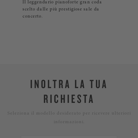
Il leggendario pianoforte gran coda
 il
Ver
scelto dalle più prestigiose sale da
imp
concerto.
INOLTRA LA TUA
RICHIESTA
Seleziona il modello desiderato per ricevere ulteriori
informazioni.