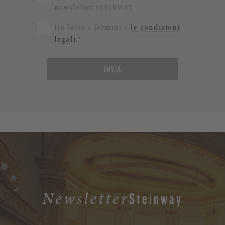
newsletter
.
STEINWAY
Ho letto i Termini e
le condizioni
legali
.*
INVIA
Steinway
Newsletter