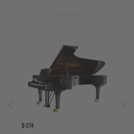
D-274
CR