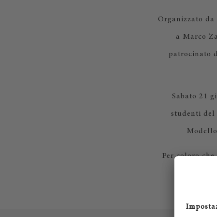
Organizzato da I
a Marco Zac
patrocinato d
Sabato 21 g
studenti del
Modello 
Per coloro che