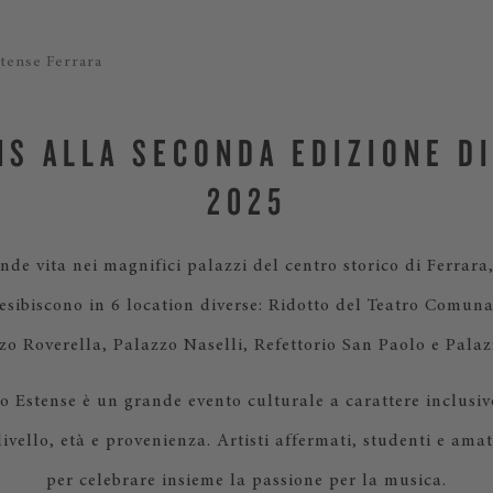
tense Ferrara
S ALLA SECONDA EDIZIONE D
2025
de vita nei magnifici palazzi del centro storico di Ferrara
i esibiscono in 6 location diverse: Ridotto del Teatro Comuna
o Roverella, Palazzo Naselli, Refettorio San Paolo e Palaz
no Estense è un grande evento culturale a carattere inclusi
livello, età e provenienza. Artisti affermati, studenti e ama
per celebrare insieme la passione per la musica.