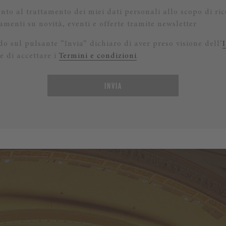
nto al trattamento dei miei dati personali allo scopo di ric
menti su novità, eventi e offerte tramite newsletter
o sul pulsante “Invia” dichiaro di aver preso visione dell’
e di accettare i
Termini e condizioni
.
INVIA