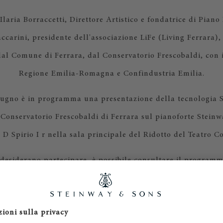
laria Borraccetti, Direttore Artistico e fondatrice di Piano
carini, presidente dell'associazione LiFe (Living Ferrara), i
al Comune di Ferrara, dal Conservatorio Frescobaldi, con 
Regione Emilia-Romagna e Confindustria Emilia.
iugno è in programma una presentazione della tecnologia Sp
 Conservatorio Frescobaldi di Ferrara sul pianoforte Stein
D Spirio I r nella sala principale del Ridotto del Teatro 
 desiderano partecipare, è possibile consultare il program
concerti
a questo link
.