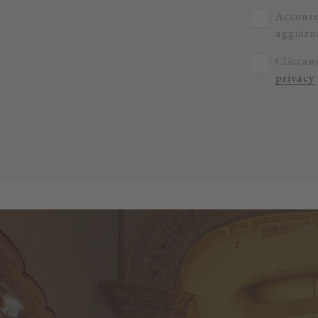
Acconse
aggiorna
Cliccand
privacy