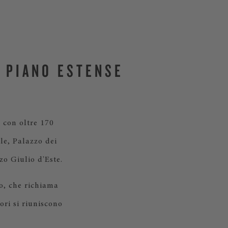
I PIANO ESTENSE
, con oltre 170
le, Palazzo dei
zo Giulio d'Este.
vo, che richiama
tori si riuniscono