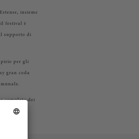
 Estense, insieme
l festival è
il supporto di
irio per gli
way gran coda
Comunale.
ma completo dei