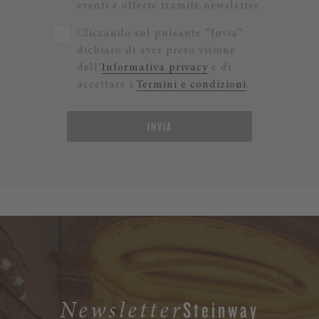
eventi e offerte tramite newsletter
Cliccando sul pulsante “Invia”
dichiaro di aver preso visione
dell’
Informativa privacy
e di
accettare i
Termini e condizioni
.
INVIA
Steinway
Newsletter