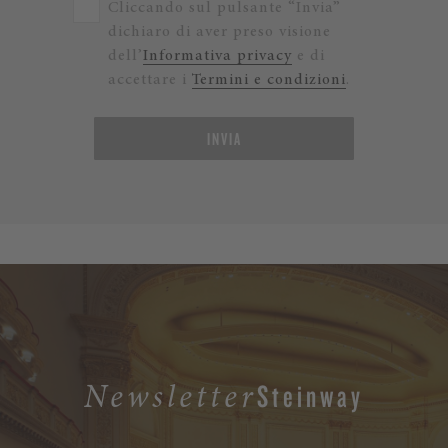
Cliccando sul pulsante “Invia”
dichiaro di aver preso visione
dell’
Informativa privacy
e di
accettare i
Termini e condizioni
.
INVIA
Steinway
Newsletter