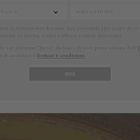
nto al trattamento dei miei dati personali allo scopo di ric
menti su novità, eventi e offerte tramite newsletter
o sul pulsante “Invia” dichiaro di aver preso visione dell’
e di accettare i
Termini e condizioni
.
INVIA