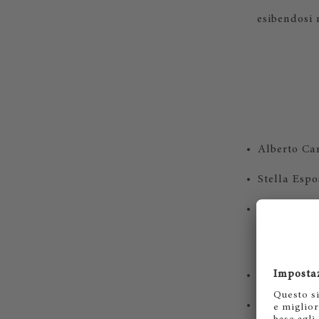
esibendosi 
Alberto Ca
Stella Espo
Silvano Gi
Emanuele C
Riccardo B