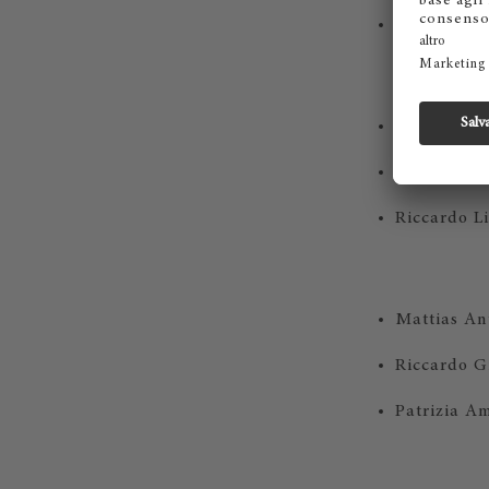
Liam Nicho
Julia Rebez
Gianmaria 
Riccardo Li
Mattias An
Riccardo G
Patrizia A