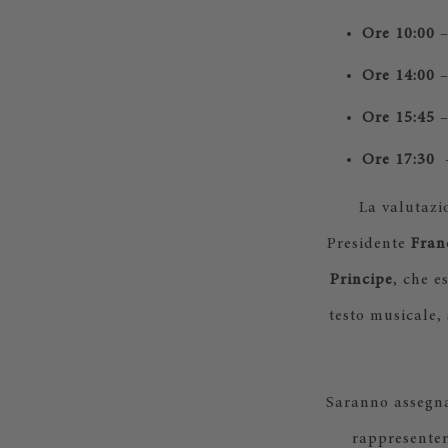
Ore 10:00
–
Ore 14:00
–
Ore 15:45
–
Ore 17:30
–
La valutazi
Presidente
Fran
Principe
, che e
testo musicale, 
Saranno assegnat
rappresenter