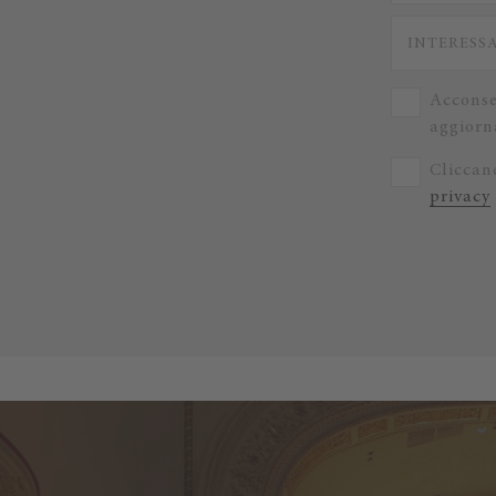
Acconse
aggiorna
Cliccand
privacy