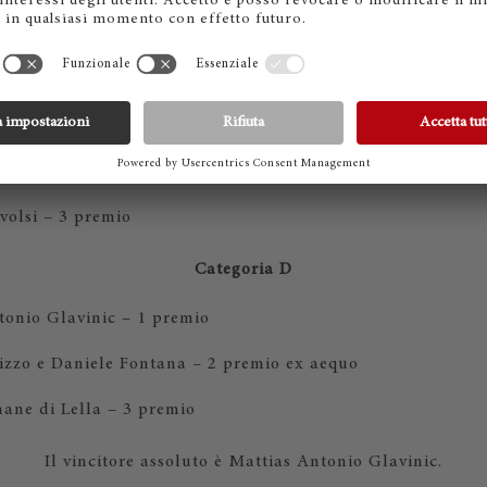
las Bianco e David Chitanu – 3 premio ex aequo
Categoria C
 – 1 premio
Conzato – 2 premio
volsi – 3 premio
Categoria D
tonio Glavinic – 1 premio
izzo e Daniele Fontana – 2 premio ex aequo
mane di Lella – 3 premio
Il vincitore assoluto è Mattias Antonio Glavinic.