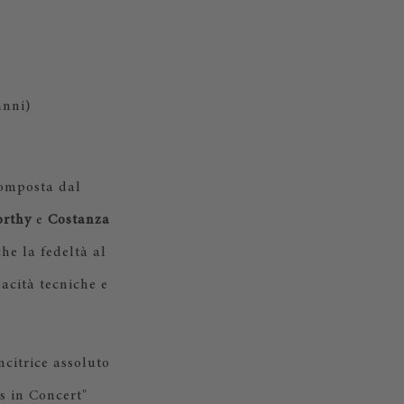
anni)
composta dal
orthy
e
Costanza
he la fedeltà al
pacità tecniche e
ncitrice assoluto
s in Concert"