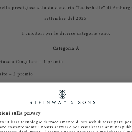
nella prestigiosa sala da concerto “Laeiszhalle” di Amburgo
settembre del 2025.
I vincitori per le diverse categorie sono:
Categoria A
rtuccia Cingolani – 1 premio
sito – 2 premio
annini – 3 premio
Categoria B
uzzovaglia – 1 premio
resciani – 2 premio