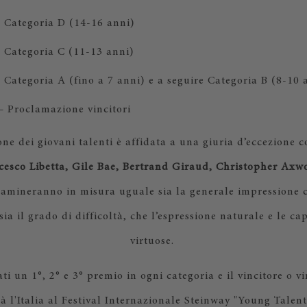
 Categoria D (14-16 anni)
 Categoria C (11-13 anni)
 Categoria A (fino a 7 anni) e a seguire Categoria B (8-10 
 Proclamazione vincitori
one dei giovani talenti è affidata a una giuria d’eccezione 
cesco Libetta, Gile Bae, Bertrand Giraud, Christopher Axw
samineranno in misura uguale sia la generale impressione c
sia il grado di difficoltà, che l’espressione naturale e le ca
virtuose.
i un 1°, 2° e 3° premio in ogni categoria e il vincitore o vi
à l'Italia al Festival Internazionale Steinway "Young Talent