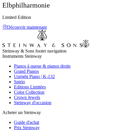
Elbphilharmonie
Limited Edition
Découvrir maintenant
Steinway & Sons footer navigation
Instruments Steinway
Pianos à queue & pianos droits
Grand Pianos
Upright Piano | K-132
Spirio
Editions Limitées
Color Collection
Crown Jewels
Steinway d'occasion
Acheter un Steinway
Guide d'achat
Prix Steinway