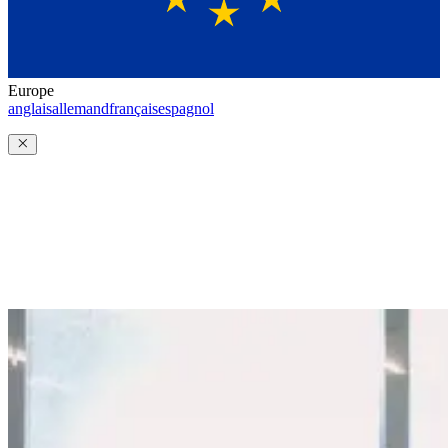
Europe
anglais
allemand
français
espagnol