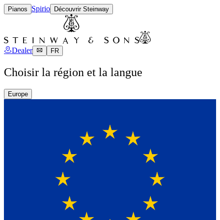
Spirio
Pianos
Découvrir Steinway
Dealer
FR
Choisir la région et la langue
Europe