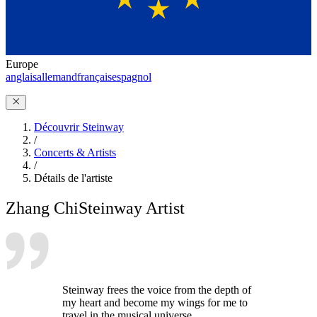
Europe
anglais
allemand
français
espagnol
Découvrir Steinway
/
Concerts & Artists
/
Détails de l'artiste
Zhang Chi
Steinway Artist
Steinway frees the voice from the depth of
my heart and become my wings for me to
travel in the musical universe.