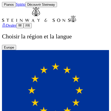
Spirio
Pianos
Découvrir Steinway
Dealer
FR
Choisir la région et la langue
Europe